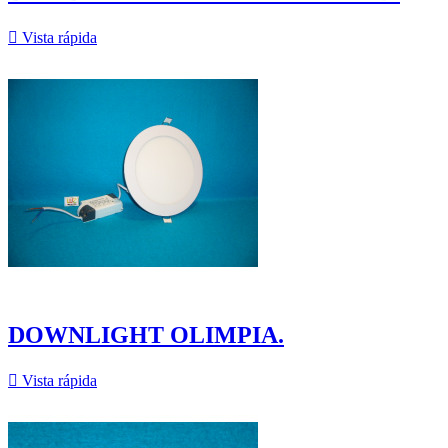

Vista rápida
DOWNLIGHT OLIMPIA.

Vista rápida