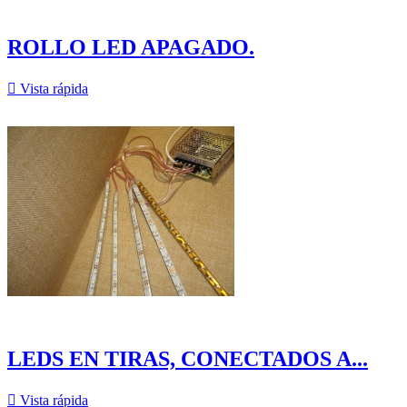
ROLLO LED APAGADO.

Vista rápida
LEDS EN TIRAS, CONECTADOS A...

Vista rápida