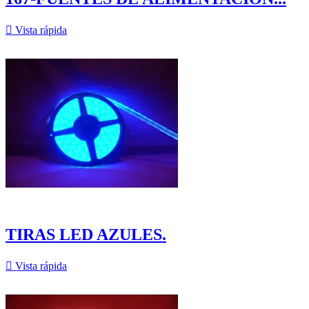

Vista rápida
TIRAS LED AZULES.

Vista rápida