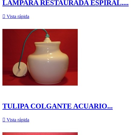
LÁMPARA RESTAURADA ESPIRAL....

Vista rápida
TULIPA COLGANTE ACUARIO...

Vista rápida