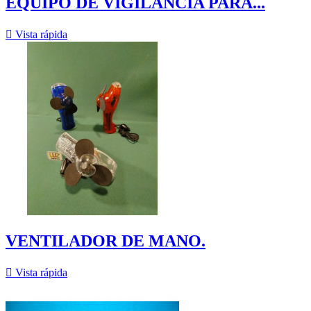
EQUIPO DE VIGILANCIA PARA...

Vista rápida
VENTILADOR DE MANO.

Vista rápida