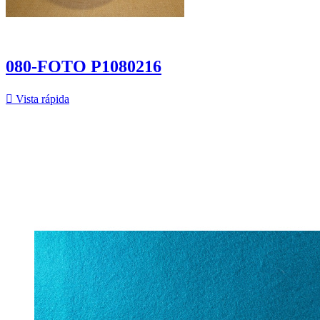
080-FOTO P1080216

Vista rápida