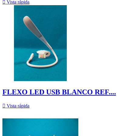

Vista rápida
FLEXO LED USB BLANCO REF....

Vista rápida