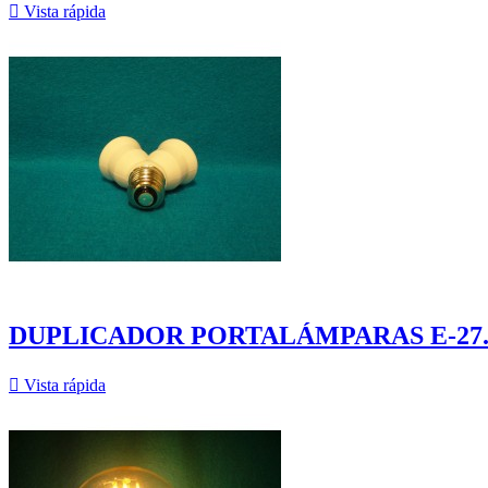

Vista rápida
DUPLICADOR PORTALÁMPARAS E-27

Vista rápida