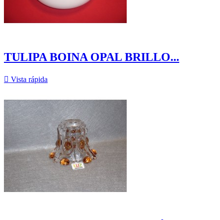
TULIPA BOINA OPAL BRILLO...

Vista rápida