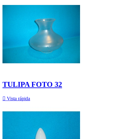
TULIPA FOTO 32

Vista rápida