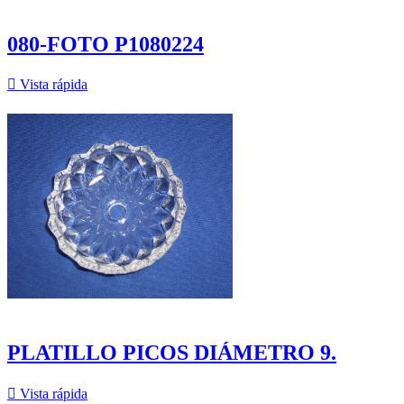
080-FOTO P1080224

Vista rápida
PLATILLO PICOS DIÁMETRO 9.

Vista rápida