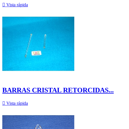

Vista rápida
BARRAS CRISTAL RETORCIDAS...

Vista rápida