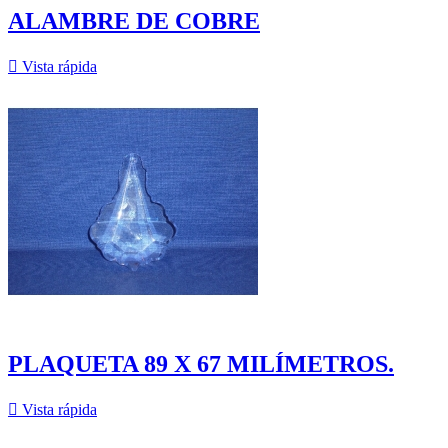
ALAMBRE DE COBRE

Vista rápida
PLAQUETA 89 X 67 MILÍMETROS.

Vista rápida